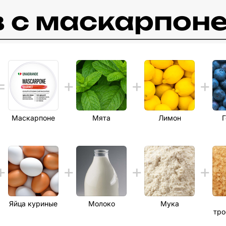
в c маскарпон
Маскарпоне
Мята
Лимон
Г
Яйца куриные
Молоко
Мука
тро