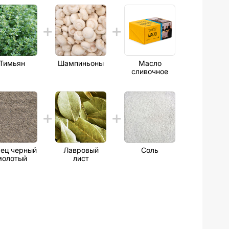
Тимьян
Шампиньоны
Масло
сливочное
ец черный
Лавровый
Соль
молотый
лист