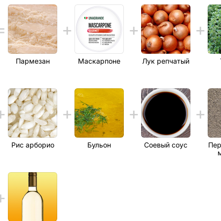
Пармезан
Маскарпоне
Лук репчатый
Рис арборио
Бульон
Соевый соус
Пер