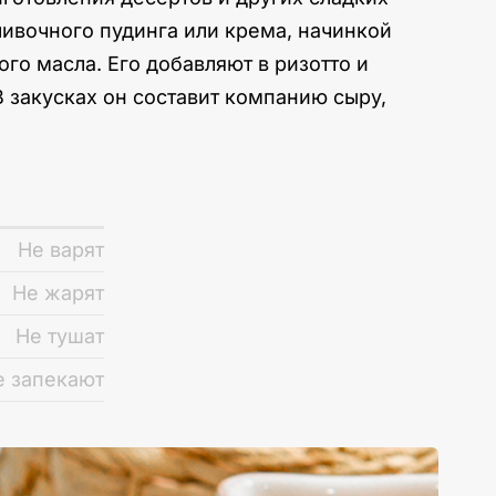
ивочного пудинга или крема, начинкой
го масла. Его добавляют в ризотто и
В закусках он составит компанию сыру,
Не варят
Не жарят
Не тушат
е запекают