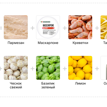
Пармезан
Маскарпоне
Креветки
Та
Чеснок
Базилик
Лимон
О
свежий
зеленый