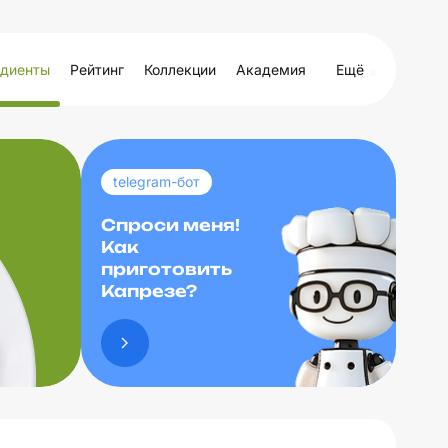
диенты
Рейтинг
Коллекции
Академия
Ещё
telegram-бот
Спроси меня!
Как
приготовить
Капрезе?