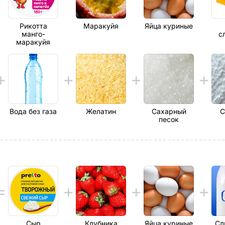
Рикотта
Маракуйя
Яйца куриные
манго-
с
маракуйя
Вода без газа
Желатин
Сахарный
С
песок
Сыр
Клубника
Яйца куриные
Сл