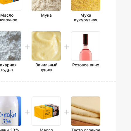
Масло
Мука
Мука
ливочное
кукурузная
ахарная
Ванильный
Розовое вино
пудра
пудинг
ивки 33%
Масло
Тесто слоеное