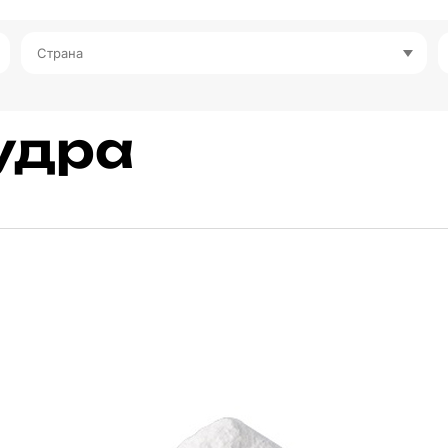
Страна
удра