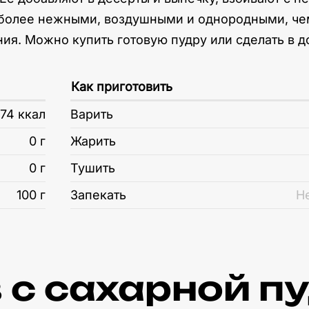
 более нежными, воздушными и однородными, че
ия. Можно купить готовую пудру или сделать в 
Как приготовить
74 ккал
Варить
0 г
Жарить
0 г
Тушить
100 г
Запекать
Н
 c сахарной п