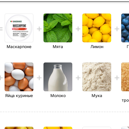
Маскарпоне
Мята
Лимон
Г
Яйца куриные
Молоко
Мука
тро