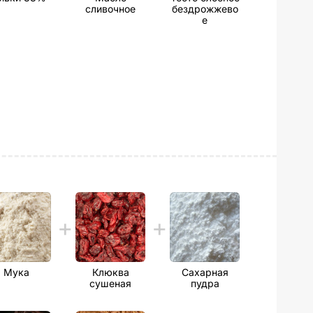
сливочное
бездрожжево
е
Мука
Клюква
Сахарная
сушеная
пудра