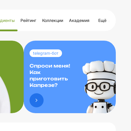
диенты
Рейтинг
Коллекции
Академия
Ещё
telegram-бот
Спроси меня!
Как
приготовить
Капрезе?