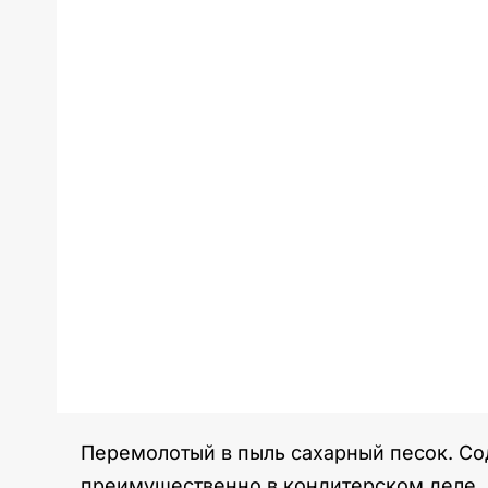
Перемолотый в пыль сахарный песок. Со
преимущественно в кондитерском деле. Е