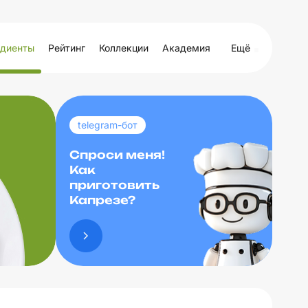
диенты
Рейтинг
Коллекции
Академия
Ещё
telegram-бот
Спроси меня!
Как
приготовить
Капрезе?