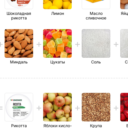
Шоколадная
Лимон
Масло
Яйц
рикотта
сливочное
Миндаль
Цукаты
Соль
С
Рикотта
Яблоки кисло-
Крупа