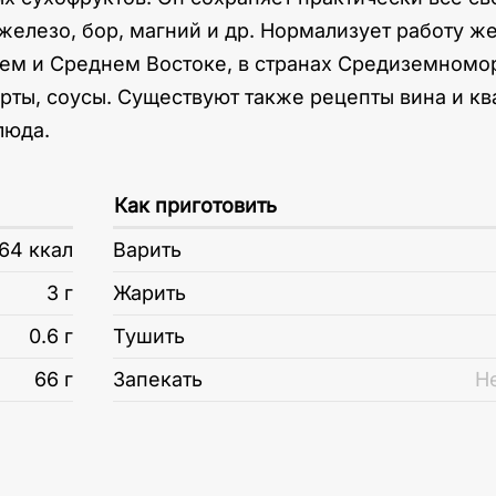
, железо, бор, магний и др. Нормализует работу
м и Среднем Востоке, в странах Средиземномор
ерты, соусы. Существуют также рецепты вина и кв
люда.
Как приготовить
64 ккал
Варить
3 г
Жарить
0.6 г
Тушить
66 г
Запекать
Н