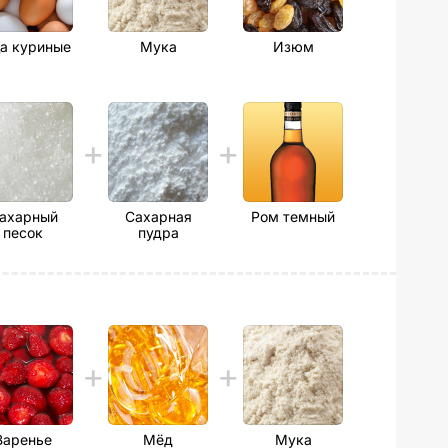
а куриные
Мука
Изюм
ахарный
Сахарная
Ром темный
песок
пудра
Варенье
Мёд
Мука