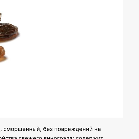
й, сморщенный, без повреждений на
ойства свежего винограда: содержит