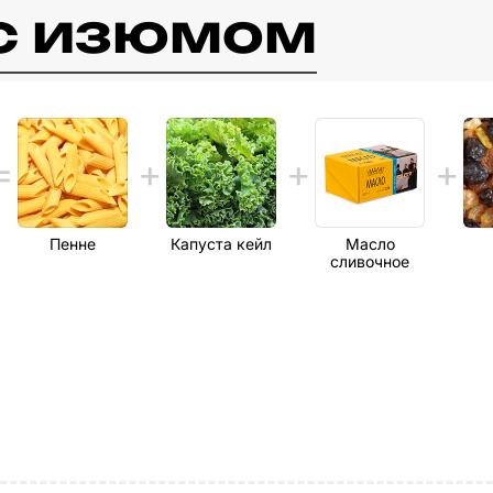
 c изюмом
Пенне
Капуста кейл
Масло
сливочное