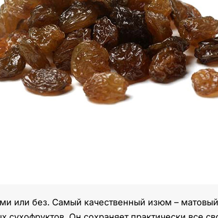
ми или без. Самый качественный изюм – матовы
х сухофруктов. Он сохраняет практически все св