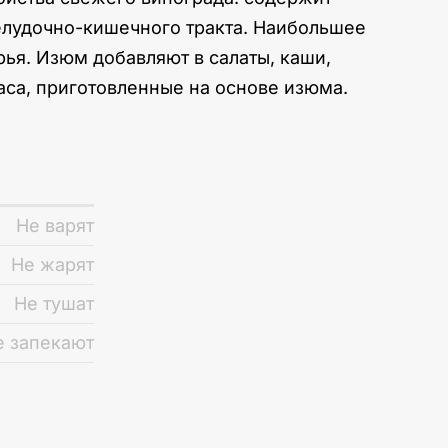
 желудочно-кишечного тракта. Наибольшее
ья. Изюм добавляют в салаты, каши,
аса, приготовленные на основе изюма.
Не варят
Не жарят
Не тушат
е запекают