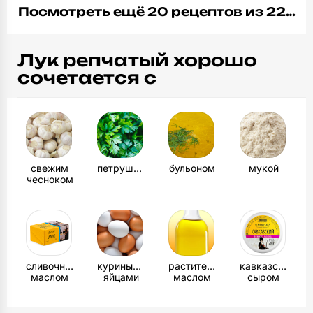
Посмотреть ещё 20 рецептов из 22…
Лук репчатый хорошо
сочетается с
свежим
петрушкой
бульоном
мукой
чесноком
сливочным
куриными
растительным
кавказским
маслом
яйцами
маслом
сыром