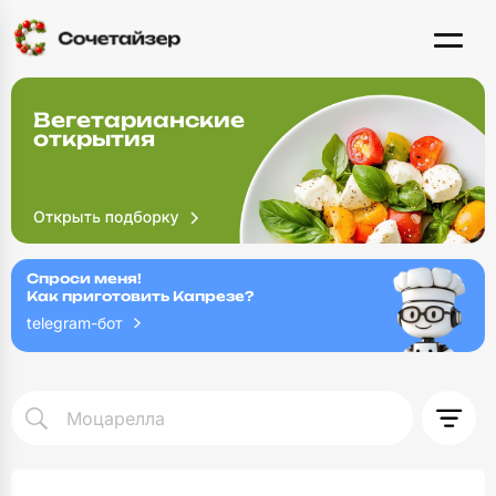
Вегетарианские
открытия
Спроси меня!
Как приготовить Капрезе?
telegram-бот