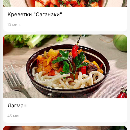
Креветки "Саганаки"
10 мин.
Лагман
45 мин.