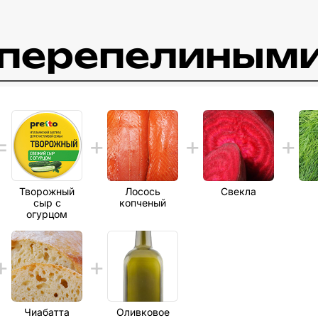
c перепелиным
Творожный
Лосось
Свекла
сыр с
копченый
огурцом
Чиабатта
Оливковое