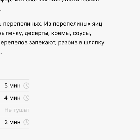
.
ть перепелиных. Из перепелиных яиц
выпечку, десерты, кремы, соусы,
перепелов запекают, разбив в шляпку
.
5 мин
4 мин
Не тушат
2 мин