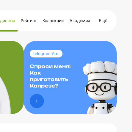
диенты
Рейтинг
Коллекции
Академия
Ещё
telegram-бот
Спроси меня!
Как
приготовить
Капрезе?