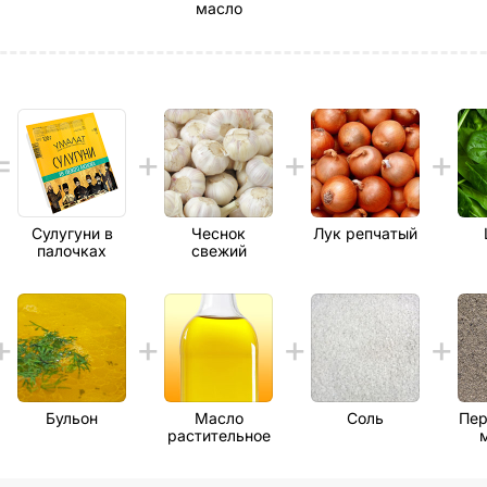
масло
Сулугуни в
Чеснок
Лук репчатый
палочках
свежий
Бульон
Масло
Соль
Пер
растительное