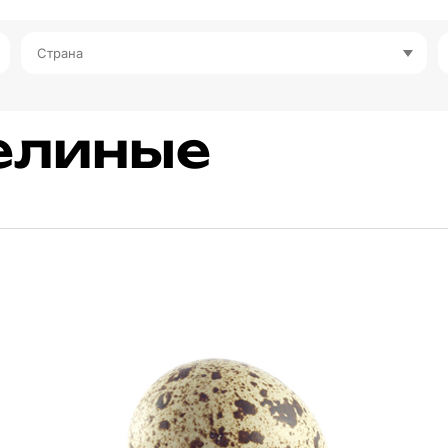
Страна
елиные