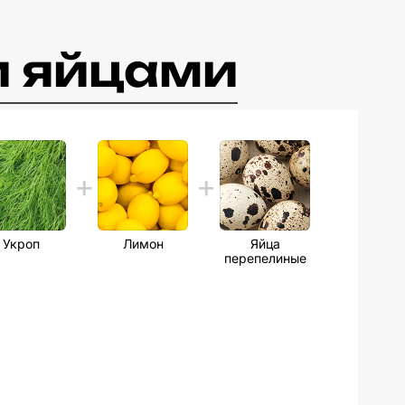
и яйцами
Укроп
Лимон
Яйца
перепелиные