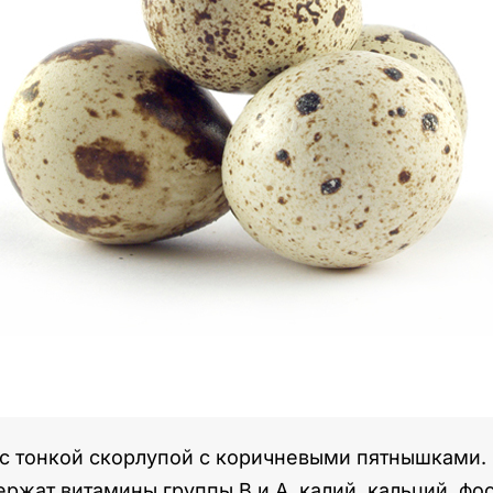
 с тонкой скорлупой с коричневыми пятнышками
ржат витамины группы В и A, калий, кальций, фо