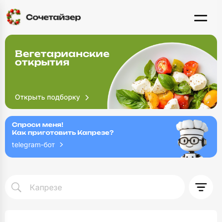
Вегетарианские
открытия
Спроси меня!
Как приготовить Капрезе?
telegram-бот