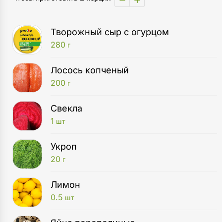
Творожный сыр с огурцом
280
г
Лосось копченый
200
г
Свекла
1
шт
Укроп
20
г
Лимон
0.5
шт