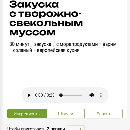
Закуска
с творожно-
свекольным
муссом
30 минут
закуска
с морепродуктами
варим
соленый
европейская кухня
Ингредиенты
Штучки
Рецепт
−
+
Чтобы приготовить
2 порции