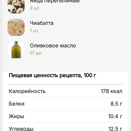
Яйца перепелиные
3
шт
Чиабатта
1
шт
Оливковое масло
17
мл
Кастрюля
Измельчите отваренную заранее свеклу.
Пищевая ценность рецепта, 100 г
1
шт
Смешайте с творожным сыром и мелко
порезанным укропом. Посолите по вкусу.
Калорийность
178 ккал
Блендер
1
шт
Яйца отварите до готовности, разрежьте
Белки
8.5 г
на половинки.
Миска
Жиры
10.4 г
1
шт
Обжарьте ломтики чиабатты до золотистой
Углеводы
12.5 г