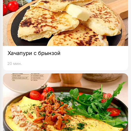
Хачапури с брынзой
20 мин.