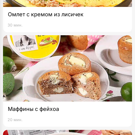
Омлет с кремом из лисичек
30 мин.
Маффины с фейхоа
20 мин.