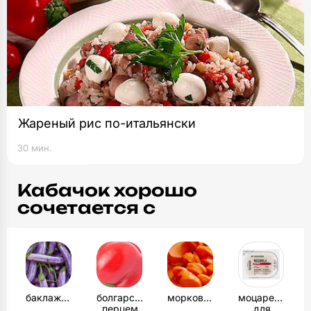
Жареный рис по-итальянски
30 мин.
Кабачок хорошо
сочетается с
баклажанами
болгарским
морковью
моцареллой
перцем
для