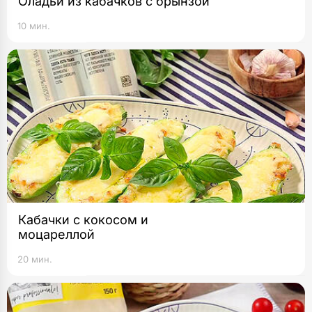
Оладьи из кабачков с брынзой
10 мин.
Кабачки с кокосом и
моцареллой
20 мин.