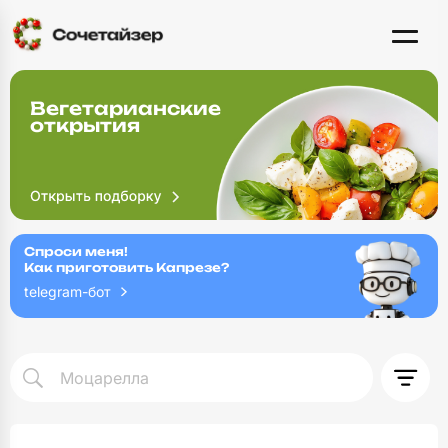
Вегетарианские
открытия
Спроси меня!
Как приготовить Капрезе?
telegram-бот