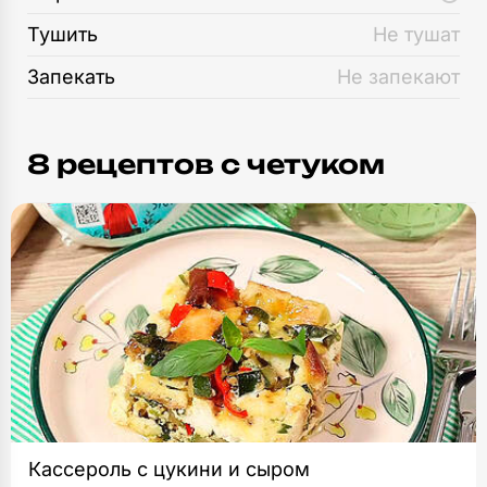
Тушить
Не тушат
Запекать
Не запекают
8 рецептов c четуком
Кассероль с цукини и сыром