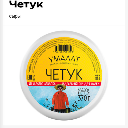
Четук
сыры