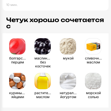
10 мин.
Четук хорошо сочетается
с
болгарским
маслинами
мукой
сливочным
перцем
без
маслом
косточек
куриными
растительным
натуральным
морской
яйцами
маслом
йогуртом
солью