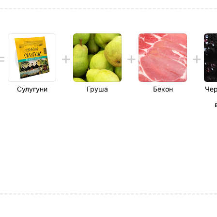
Сулугуни
Груша
Бекон
Че