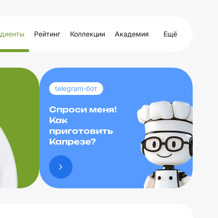
диенты
Рейтинг
Коллекции
Академия
Ещё
telegram-бот
Спроси меня!
Как
приготовить
Капрезе?