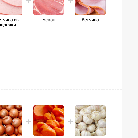
етчина из
Бекон
Ветчина
индейки