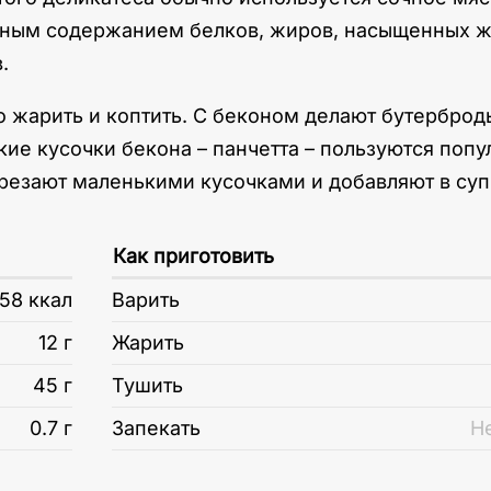
нным содержанием белков, жиров, насыщенных жи
.
 жарить и коптить. С беконом делают бутерброды,
кие кусочки бекона – панчетта – пользуются поп
арезают маленькими кусочками и добавляют в суп
Как приготовить
58 ккал
Варить
12 г
Жарить
45 г
Тушить
0.7 г
Запекать
Н