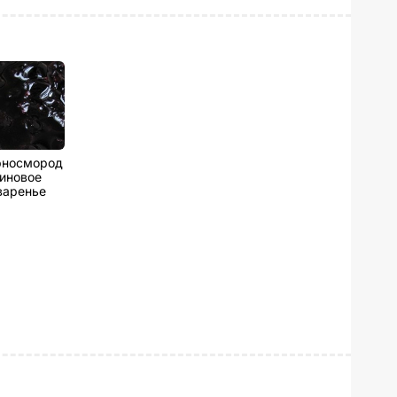
рносмород
иновое
варенье