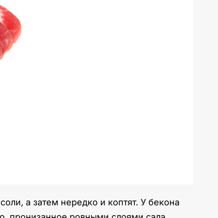
оли, а затем нередко и коптят. У бекона
со, пронизанное ровными слоями сала.