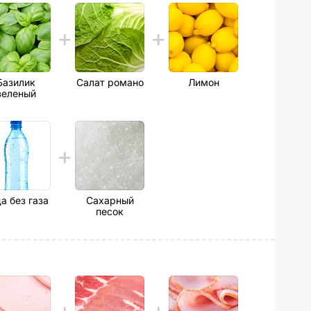
Базилик
Салат романо
Лимон
зеленый
а без газа
Сахарный
песок