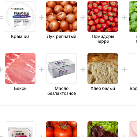
Кремчиз
Лук репчатый
Помидоры
черри
Бекон
Масло
Хлеб белый
Вод
безлактозное