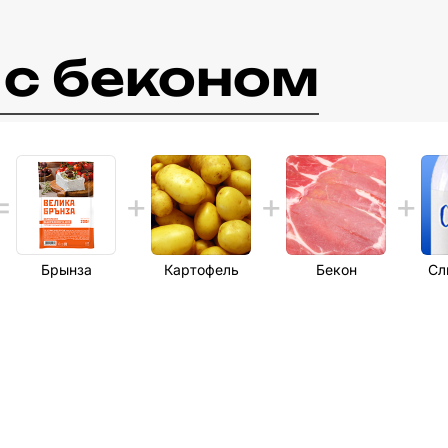
 c беконом
Брынза
Картофель
Бекон
Сл