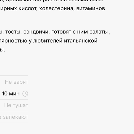
рных кислот, холестерина, витаминов
 тосты, сэндвичи, готовят с ним салаты ,
улярностью у любителей итальянской
ы.
Не варят
10 мин
Не тушат
е запекают