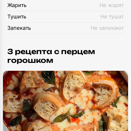
Жарить
Не жарят
Тушить
Не тушат
Запекать
Не запекают
3 рецепта c перцем
горошком