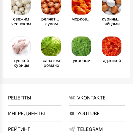
свежим
репчатым
морковью
куриными
чесноком
луком
яйцами
тушкой
салатом
укропом
аджикой
курицы
романо
РЕЦЕПТЫ
VKONTAKTE
ИНГРЕДИЕНТЫ
YOUTUBE
РЕЙТИНГ
TELEGRAM