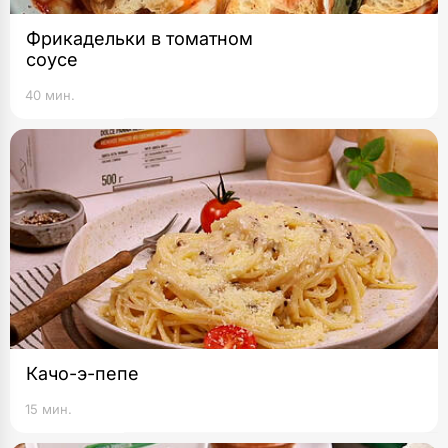
Фрикадельки в томатном
соусе
40 мин.
Качо-э-пепе
15 мин.