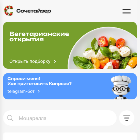
Вегетарианские
открытия
Спроси меня!
Как приготовить Капрезе?
telegram-бот