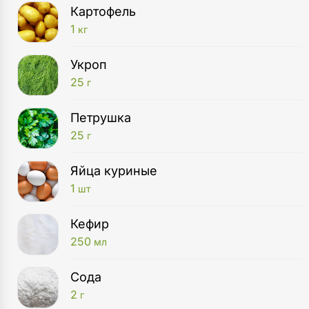
Картофель
1
кг
Укроп
25
г
Петрушка
25
г
Яйца куриные
1
шт
Кефир
250
мл
Сода
2
г