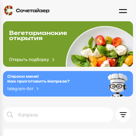
Вегетарианские
открытия
Спроси меня!
Как приготовить Капрезе?
telegram-бот