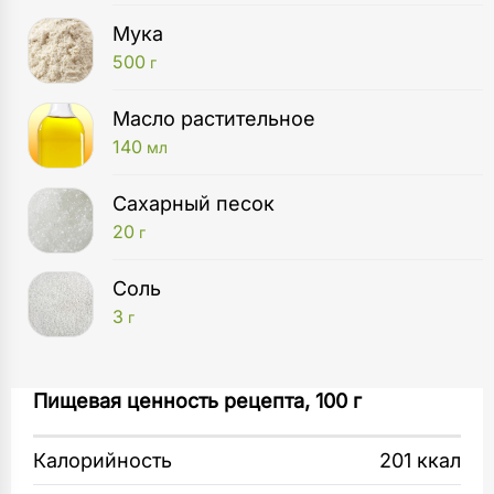
Мука
500
г
Масло растительное
140
мл
Сахарный песок
20
г
Соль
3
г
Сковорода
Для начинки картофель очистите и варите
Пищевая ценность рецепта, 100 г
1
шт
в кипящей воде 20 минут до готовности.
Калорийность
201 ккал
Кастрюля
Лук-шалот очистите и мелко нарежьте.
1
шт