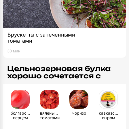
Брускетты с запеченными
томатами
30 мин.
Цельнозерновая булка
хорошо сочетается с
болгарским
вялеными
чоризо
кавказским
перцем
томатами
сыром