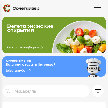
Вегетарианские
открытия
Спроси меня!
Как приготовить Капрезе?
telegram-бот