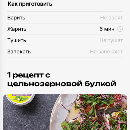
Как приготовить
Варить
Не варят
Жарить
6 мин
Тушить
Не тушат
Запекать
Не запекают
1 рецепт c
цельнозерновой булкой