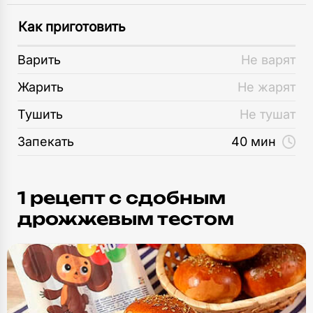
Как приготовить
Варить
Не варят
Жарить
Не жарят
Тушить
Не тушат
Запекать
40 мин
1 рецепт c сдобным
дрожжевым тестом