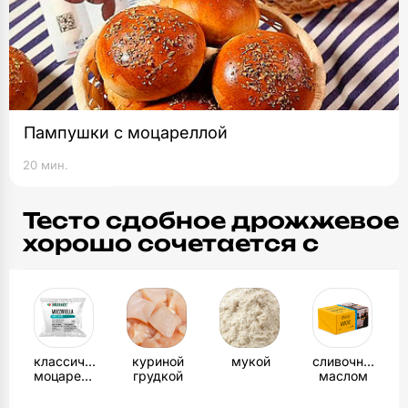
Пампушки с моцареллой
20 мин.
Тесто сдобное дрожжевое
хорошо сочетается с
классической
куриной
мукой
сливочным
моцареллой
грудкой
маслом