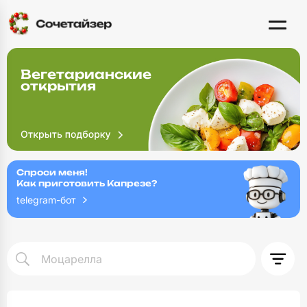
Вегетарианские
открытия
Спроси меня!
Как приготовить Капрезе?
telegram-бот