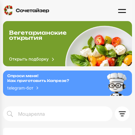
Вегетарианские
открытия
Спроси меня!
Как приготовить Капрезе?
telegram-бот