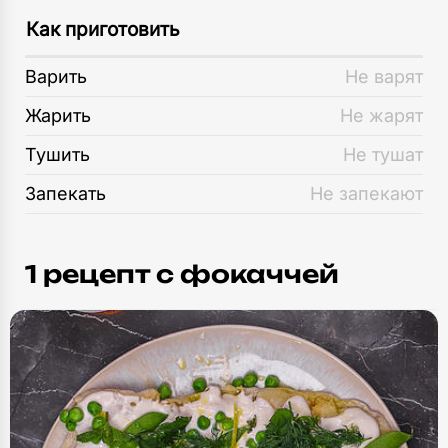
Как приготовить
Варить
Не варят
Жарить
Не жарят
Тушить
Не тушат
Запекать
Не запекают
1 рецепт c фокаччей