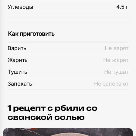
Углеводы
4.5 г
Как приготовить
Варить
Не варят
Жарить
Не жарят
Тушить
Не тушат
Запекать
Не запекают
1 рецепт c рбили со
сванской солью