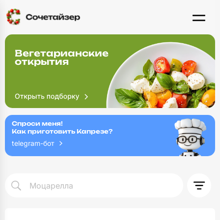
Вегетарианские
открытия
Спроси меня!
Как приготовить Капрезе?
telegram-бот