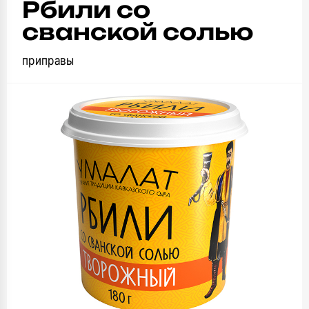
Рбили со
сванской солью
приправы